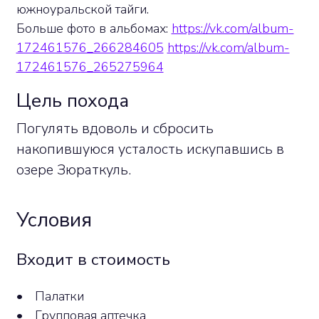
южноуральской тайги.
Больше фото в альбомах:
https://vk.com/album-
172461576_266284605
https://vk.com/album-
172461576_265275964
Цель похода
Погулять вдоволь и сбросить
накопившуюся усталость искупавшись в
озере Зюраткуль.
Условия
Входит в стоимость
•
Палатки
•
Групповая аптечка