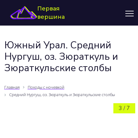
Первая
вершина
Южный Урал. Средний
Нургуш, оз. Зюраткуль и
Зюраткульские столбы
Главная
Походы с ночевкой
Средний Нургуш, оз. Зюраткуль и Зюраткульские столбы
3
/
7