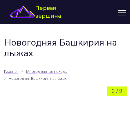
Первая
вершина
Новогодняя Башкирия на
лыжах
Главная
Многодневные походы
Новогодняя Башкирия на лыжах
3
/
9