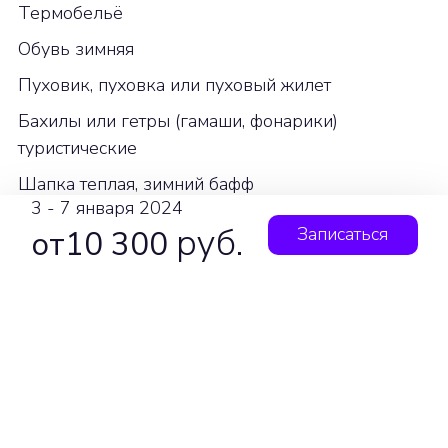
Термобельё
Обувь зимняя
Пуховик, пуховка или пуховый жилет
Бахилы или гетры (гамаши, фонарики)
туристические
Шапка теплая, зимний бафф
3 - 7 января 2024
Чуни или утепленные бахилы
руб.
Записаться
от10 300
Носки флисовые или шерстяные
Теплые флисовые штаны
Личные вещи
Термос
Кружка